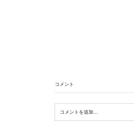
コード講座
コメント
２月２２日（日）１４:００より
前田宅にて「コード講座」を行い
ます。 コードに関する初歩から
コメントを追加…
説明します。 生徒さんではなく
てもご参加いただけます。 参加
費は１，０００円です。興味のあ